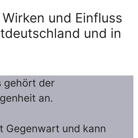
Wirken und Einfluss
stdeutschland und in
s gehört der
genheit an.
ist Gegenwart und kann