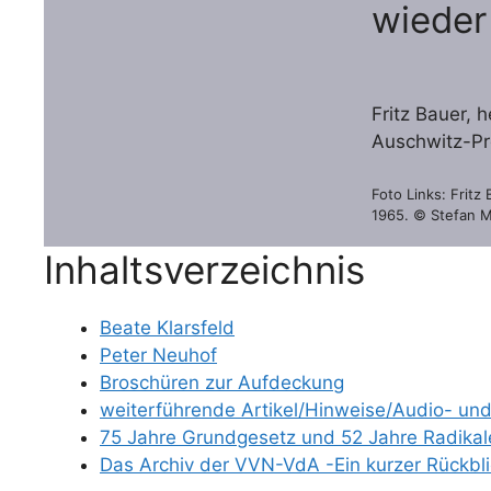
wieder
Fritz Bauer, 
Auschwitz-P
Foto Links: Fritz
1965. © Stefan 
Inhaltsverzeichnis
Beate Klarsfeld
Peter Neuhof
Broschüren zur Aufdeckung
weiterführende Artikel/Hinweise/Audio- un
75 Jahre Grundgesetz und 52 Jahre Radikal
Das Archiv der VVN-VdA -Ein kurzer Rückblic