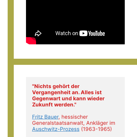
"Nichts gehört der 
Vergangenheit an. Alles ist 
Gegenwart und kann wieder 
Zukunft werden."
Fritz Bauer
, hessischer 
Generalstaatsanwalt, Ankläger im 
Auschwitz-Prozess
 (1963-1965)