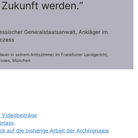
 Zukunft werden.“
hessischer Generalstaatsanwalt, Ankläger im
rozess
 Bauer in seinem Amtszimmer im Frankfurter Landgericht,
Moses, München
d Videobeiträge
erlass
k auf die bisherige Arbeit der Archivgruppe