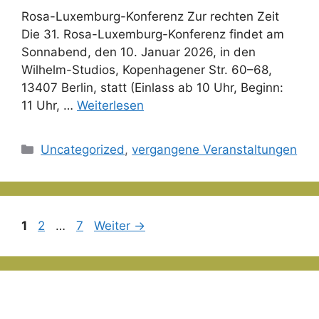
Rosa-Luxemburg-Konferenz Zur rechten Zeit
Die 31. Rosa-Luxemburg-Konferenz findet am
Sonnabend, den 10. Januar 2026, in den
Wilhelm-Studios, Kopenhagener Str. 60–68,
13407 Berlin, statt (Einlass ab 10 Uhr, Beginn:
11 Uhr, …
Weiterlesen
Kategorien
Uncategorized
,
vergangene Veranstaltungen
Seite
Seite
Seite
1
2
…
7
Weiter
→