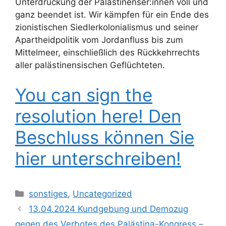
Unterdrückung der Palästinenser:innen voll und
ganz beendet ist. Wir kämpfen für ein Ende des
zionistischen Siedlerkolonialismus und seiner
Apartheidpolitik vom Jordanfluss bis zum
Mittelmeer, einschließlich des Rückkehrrechts
aller palästinensischen Geflüchteten.
You can sign the
resolution here! Den
Beschluss können Sie
hier unterschreiben!
Kategorien
sonstiges
,
Uncategorized
13.04.2024 Kundgebung und Demozug
gegen des Verbotes des Palästina-Kongress –