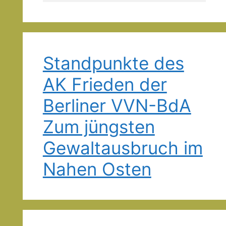
Standpunkte des
AK Frieden der
Berliner VVN-BdA
Zum jüngsten
Gewaltausbruch im
Nahen Osten