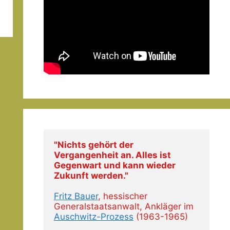
"Nichts gehört der 
Vergangenheit an. Alles ist 
Gegenwart und kann wieder 
Zukunft werden."
Fritz Bauer
, hessischer 
Generalstaatsanwalt, Ankläger im 
Auschwitz-Prozess
 (1963-1965)