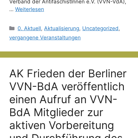
Verband der AntifaschistInnen e.V. (VVN-VdA),
…
Weiterlesen
Kategorien
0. Aktuell
,
Aktualisierung
,
Uncategorized
,
vergangene Veranstaltungen
AK Frieden der Berliner
VVN-BdA veröffentlich
einen Aufruf an VVN-
BdA Mitglieder zur
aktiven Vorbereitung
und Durchführung des