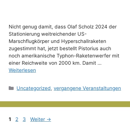
Nicht genug damit, dass Olaf Scholz 2024 der
Stationierung weitreichender US-
Marschflugkörper und Hyperschallraketen
zugestimmt hat, jetzt bestellt Pistorius auch
noch amerikanische Typhon-Raketenwerfer mit
einer Reichweite von 2000 km. Damit …
Weiterlesen
Kategorien
Uncategorized
,
vergangene Veranstaltungen
Seite
Seite
Seite
1
2
3
Weiter
→