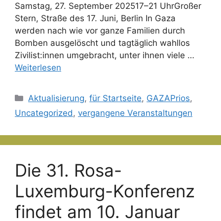
Samstag, 27. September 202517–21 UhrGroßer
Stern, Straße des 17. Juni, Berlin In Gaza
werden nach wie vor ganze Familien durch
Bomben ausgelöscht und tagtäglich wahllos
Zivilist:innen umgebracht, unter ihnen viele …
Weiterlesen
Kategorien
Aktualisierung
,
für Startseite
,
GAZAPrios
,
Uncategorized
,
vergangene Veranstaltungen
Die 31. Rosa-
Luxemburg-Konferenz
findet am 10. Januar