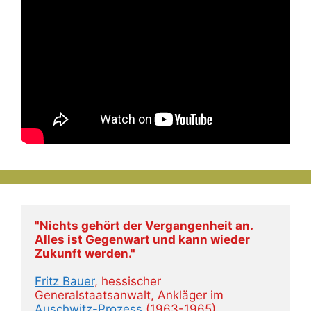
"Nichts gehört der Vergangenheit an. 
Alles ist Gegenwart und kann wieder 
Zukunft werden."
Fritz Bauer
, hessischer 
Generalstaatsanwalt, Ankläger im 
Auschwitz-Prozess
 (1963-1965)