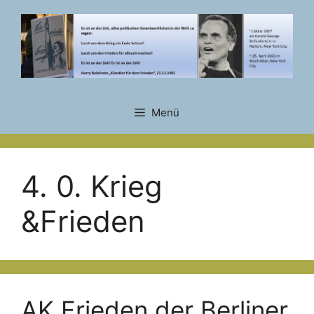
Zum
Inhalt
springen
Menü
4. 0. Krieg
&Frieden
AK Frieden der Berliner