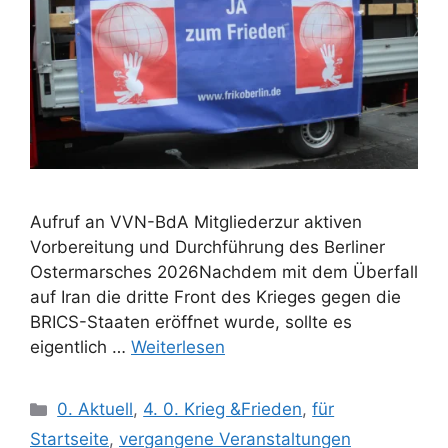
Aufruf an VVN-BdA Mitgliederzur aktiven
Vorbereitung und Durchführung des Berliner
Ostermarsches 2026Nachdem mit dem Überfall
auf Iran die dritte Front des Krieges gegen die
BRICS-Staaten eröffnet wurde, sollte es
eigentlich …
Weiterlesen
Kategorien
0. Aktuell
,
4. 0. Krieg &Frieden
,
für
Startseite
,
vergangene Veranstaltungen